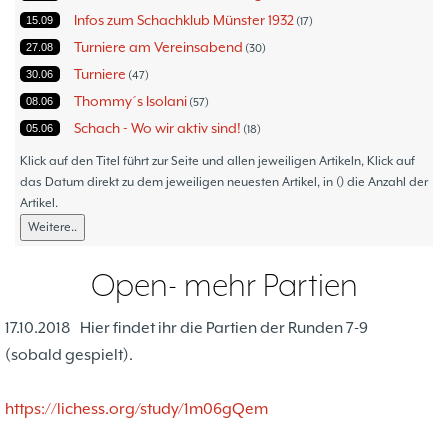
Infos zum Schachklub Münster 1932
15.09
17
Turniere am Vereinsabend
27.08
30
Turniere
30.06
47
Thommy´s Isolani
08.06
57
Schach - Wo wir aktiv sind!
05.06
18
Bezirksturniere
11.05
1
Klick auf den Titel führt zur Seite und allen jeweiligen Artikeln, Klick auf
Frauenmannschaft
das Datum direkt zu dem jeweiligen neuesten Artikel, in () die Anzahl der
05.05
6
Artikel.
Jugendturniere
09.10
23
Weitere..
Jugendmannschaften
06.10
5
Verbandsebene
09.06
14
Open- mehr Partien
Landesebene
26.05
10
Open 2023
25.04
1
17.10.2018
Hier findet ihr die Partien der Runden 7-9
Blitz-/Schnellschach-Grandprix
28.02
4
(sobald gespielt).
Hammerstraßenfest
17.08
3
Hiltruper Frühlingsfest/Resümee
21.05
2
https://lichess.org/study/1m06gQem
Schach in der JVA
21.05
2