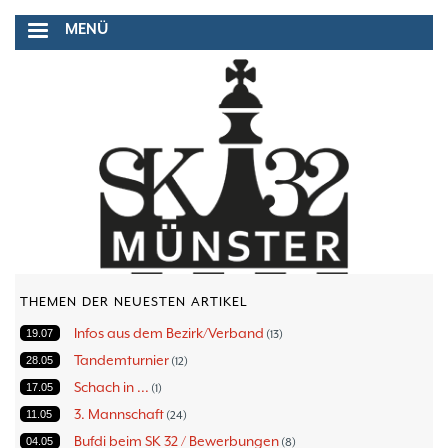
Direkt
MENÜ
zum
Inhalt
THEMEN DER NEUESTEN ARTIKEL
Infos aus dem Bezirk/Verband
19.07
13
Tandemturnier
28.05
12
Schach in ...
17.05
1
3. Mannschaft
11.05
24
Bufdi beim SK 32 / Bewerbungen
04.05
8