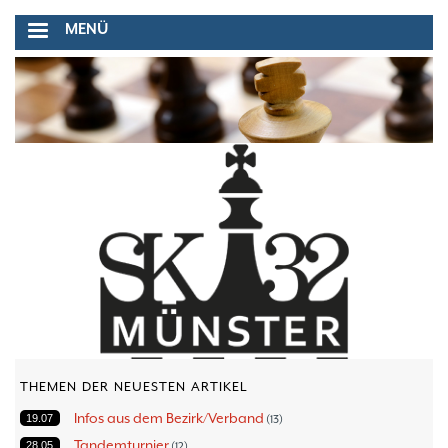
Direkt
MENÜ
zum
Inhalt
THEMEN DER NEUESTEN ARTIKEL
Infos aus dem Bezirk/Verband
19.07
13
Tandemturnier
28.05
12