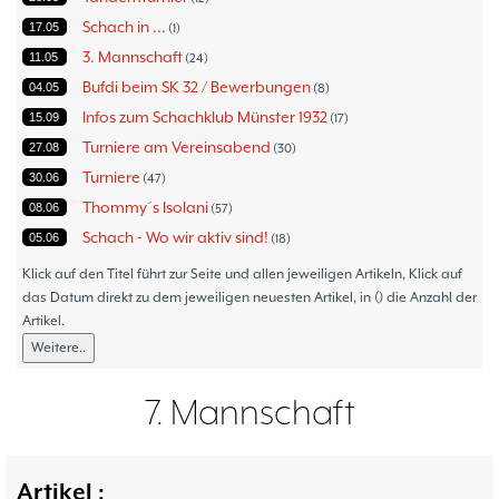
Schach in ...
17.05
1
3. Mannschaft
11.05
24
Bufdi beim SK 32 / Bewerbungen
04.05
8
Infos zum Schachklub Münster 1932
15.09
17
Turniere am Vereinsabend
27.08
30
Turniere
30.06
47
Thommy´s Isolani
08.06
57
Schach - Wo wir aktiv sind!
05.06
18
Bezirksturniere
11.05
1
Klick auf den Titel führt zur Seite und allen jeweiligen Artikeln, Klick auf
Frauenmannschaft
das Datum direkt zu dem jeweiligen neuesten Artikel, in () die Anzahl der
05.05
6
Artikel.
Jugendturniere
09.10
23
Weitere..
Jugendmannschaften
06.10
5
Verbandsebene
09.06
14
7. Mannschaft
Landesebene
26.05
10
Open 2023
25.04
1
Blitz-/Schnellschach-Grandprix
28.02
4
Artikel :