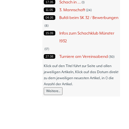
Schach in ...
17.05
1
3. Mannschaft
11.05
24
Bufdi beim SK 32 / Bewerbungen
04.05
8
Infos zum Schachklub Münster
15.09
1932
17
Turniere am Vereinsabend
27.08
30
Turniere
30.06
47
Klick auf den Titel führt zur Seite und allen
Thommy´s Isolani
jeweiligen Artikeln, Klick auf das Datum direkt
08.06
57
zu dem jeweiligen neuesten Artikel, in () die
Schach - Wo wir aktiv sind!
05.06
18
Anzahl der Artikel.
Bezirksturniere
11.05
1
Weitere..
Frauenmannschaft
05.05
6
Jugendturniere
09.10
23
Jugendmannschaften
06.10
5
Verbandsebene
09.06
14
Landesebene
26.05
10