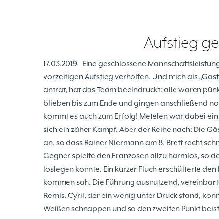
Aufstieg ge
17.03.2019
Eine geschlossene Mannschaftsleistung
vorzeitigen Aufstieg verholfen. Und mich als „Gast
antrat, hat das Team beeindruckt: alle waren pünktl
blieben bis zum Ende und gingen anschließend no
kommt es auch zum Erfolg! Metelen war dabei ein 
sich ein zäher Kampf. Aber der Reihe nach: Die G
an, so dass Rainer Niermann am 8. Brett recht schn
Gegner spielte den Franzosen allzu harmlos, so d
loslegen konnte. Ein kurzer Fluch erschütterte de
kommen sah. Die Führung ausnutzend, vereinbarte
Remis. Cyril, der ein wenig unter Druck stand, kon
Weißen schnappen und so den zweiten Punkt beis