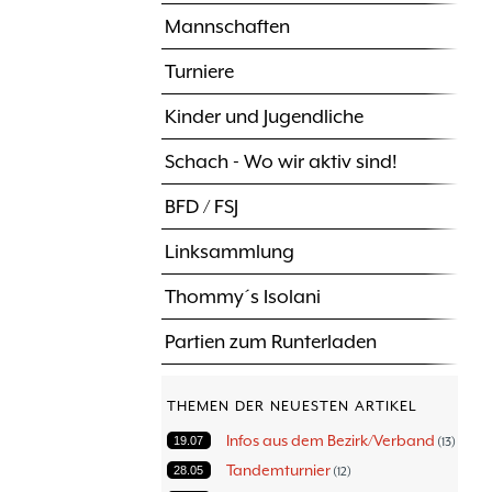
Mannschaften
Turniere
Kinder und Jugendliche
Schach - Wo wir aktiv sind!
BFD / FSJ
Linksammlung
Thommy´s Isolani
Partien zum Runterladen
THEMEN DER NEUESTEN ARTIKEL
Infos aus dem Bezirk/Verband
19.07
13
Tandemturnier
28.05
12