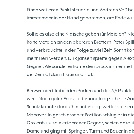
Einen weiteren Punkt steuerte und Andreas Voß bei
immer mehr in der Hand genommen, am Ende wurde 
Sollte es also eine Klatsche geben für Metelen? Ni
holte Metelen an den obereren Brettern. Peter Spi
und verbrauchte in der Folge zu viel Zeit. Somit 
mehr Herr werden. Dirk Jansen spielte gegen Ale
Gegner. Alexander erhöhte den Druck immer mehr, 
der Zeitnot dann Haus und Hof.
Bei zwei verbleibenden Partien und der 3,5 Punkt
wert. Nach guter Endspielbehandlung sicherte Andr
Schulz konnte daraufhin unbesorgt weiter spielen u
Manöver. In geschlossener Position schlug er in d
Grotenhuis, sein erfahrener Gegner, schien darauf
Dame und ging mit Springer, Turm und Bauer in di