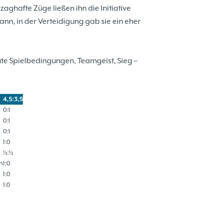
zaghafte Züge ließen ihn die Initiative
kann, in der Verteidigung gab sie ein eher
ute Spielbedingungen, Teamgeist, Sieg –
4,5:3,5
0:1
0:1
0:1
1:0
½:½
n
1:0
1:0
1:0