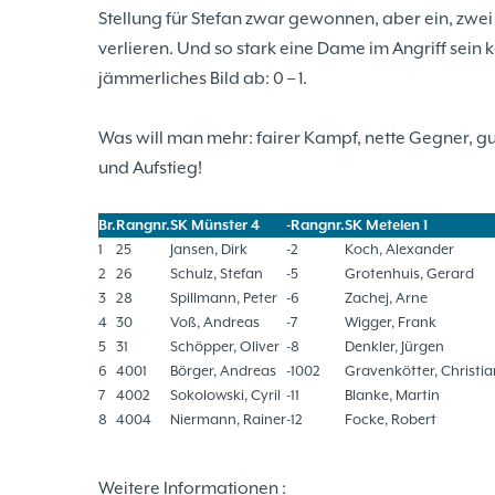
Stellung für Stefan zwar gewonnen, aber ein, zwei 
verlieren. Und so stark eine Dame im Angriff sein 
jämmerliches Bild ab: 0 – 1.
Was will man mehr: fairer Kampf, nette Gegner, g
und Aufstieg!
Br.
Rangnr.
SK Münster 4
-
Rangnr.
SK Metelen 1
1
25
Jansen, Dirk
-
2
Koch, Alexander
2
26
Schulz, Stefan
-
5
Grotenhuis, Gerard
3
28
Spillmann, Peter
-
6
Zachej, Arne
4
30
Voß, Andreas
-
7
Wigger, Frank
5
31
Schöpper, Oliver
-
8
Denkler, Jürgen
6
4001
Börger, Andreas
-
1002
Gravenkötter, Christia
7
4002
Sokolowski, Cyril
-
11
Blanke, Martin
8
4004
Niermann, Rainer
-
12
Focke, Robert
Weitere Informationen :