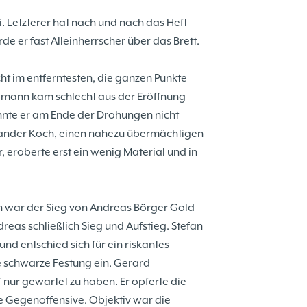
. Letzterer hat nach und nach das Heft
er fast Alleinherrscher über das Brett.
cht im entferntesten, die ganzen Punkte
llmann kam schlecht aus der Eröffnung
konnte er am Ende der Drohungen nicht
xander Koch, einen nahezu übermächtigen
eroberte erst ein wenig Material und in
en war der Sieg von Andreas Börger Gold
eas schließlich Sieg und Aufstieg. Stefan
nd entschied sich für ein riskantes
ie schwarze Festung ein. Gerard
 nur gewartet zu haben. Er opferte die
e Gegenoffensive. Objektiv war die