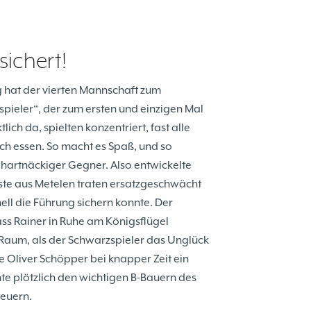
sichert!
 hat der vierten Mannschaft zum
spieler“, der zum ersten und einzigen Mal
ich da, spielten konzentriert, fast alle
ch essen. So macht es Spaß, und so
hartnäckiger Gegner. Also entwickelte
äste aus Metelen traten ersatzgeschwächt
ell die Führung sichern konnte. Der
ass Rainer in Ruhe am Königsflügel
n Raum, als der Schwarzspieler das Unglück
 Oliver Schöpper bei knapper Zeit ein
nte plötzlich den wichtigen B-Bauern des
teuern.