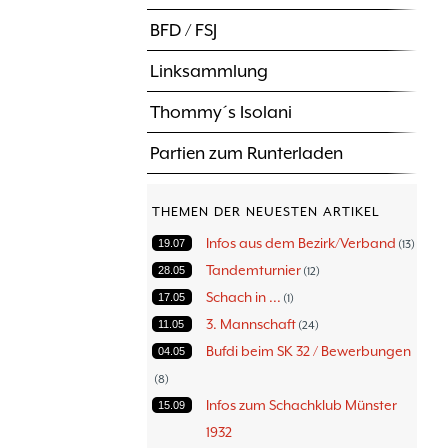
BFD / FSJ
Linksammlung
Thommy´s Isolani
Partien zum Runterladen
THEMEN DER NEUESTEN ARTIKEL
Infos aus dem Bezirk/Verband
19.07
13
Tandemturnier
28.05
12
Schach in ...
17.05
1
3. Mannschaft
11.05
24
Bufdi beim SK 32 / Bewerbungen
04.05
8
Infos zum Schachklub Münster
15.09
1932