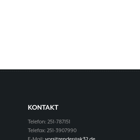
KONTAKT
Telefon: 251-787151
Telefax: 251-3907990
E-Mail:
vorsitzender@sk32.de