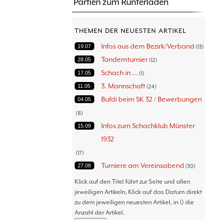
Partien zum Runterladen
THEMEN DER NEUESTEN ARTIKEL
Infos aus dem Bezirk/Verband
19.07
13
Tandemturnier
28.05
12
Schach in ...
17.05
1
3. Mannschaft
11.05
24
Bufdi beim SK 32 / Bewerbungen
04.05
8
Infos zum Schachklub Münster
15.09
1932
17
Turniere am Vereinsabend
27.08
30
Turniere
30.06
47
Klick auf den Titel führt zur Seite und allen
Thommy´s Isolani
jeweiligen Artikeln, Klick auf das Datum direkt
08.06
57
zu dem jeweiligen neuesten Artikel, in () die
Schach - Wo wir aktiv sind!
05.06
18
Anzahl der Artikel.
Bezirksturniere
11.05
1