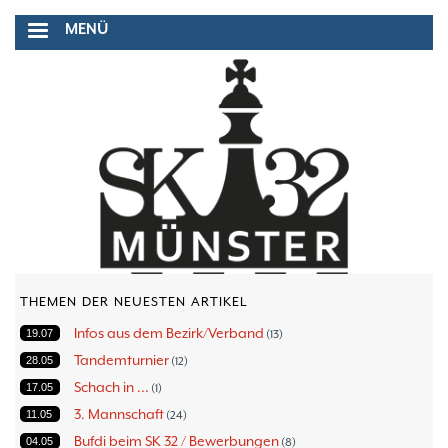
Direkt
MENÜ
zum
Inhalt
THEMEN DER NEUESTEN ARTIKEL
Infos aus dem Bezirk/Verband
19.07
13
Tandemturnier
28.05
12
Schach in ...
17.05
1
3. Mannschaft
11.05
24
Bufdi beim SK 32 / Bewerbungen
04.05
8