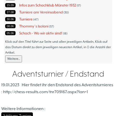
Infos zum Schachklub Münster 1932
15.09
17
Turniere am Vereinsabend
27.08
30
Turniere
30.06
47
Thommy´s Isolani
08.06
57
Schach - Wo wir aktiv sind!
05.06
18
Bezirksturniere
11.05
1
Klick auf den Titel führt zur Seite und allen jeweiligen Artikeln, Klick auf
Frauenmannschaft
das Datum direkt zu dem jeweiligen neuesten Artikel, in () die Anzahl der
05.05
6
Artikel.
Jugendturniere
09.10
23
Weitere..
Jugendmannschaften
06.10
5
Verbandsebene
09.06
14
Adventsturnier / Endstand
Landesebene
26.05
10
Open 2023
25.04
1
19.01.2023
Hier findet ihr den Endstand des Adventsturnieres
Blitz-/Schnellschach-Grandprix
28.02
4
: http://chess-results.com/tnr709167.aspx?lan=1
Hammerstraßenfest
17.08
3
Hiltruper Frühlingsfest/Resümee
21.05
2
Weitere Informationen :
Schach in der JVA
21.05
2
Jubiläums-Turniere