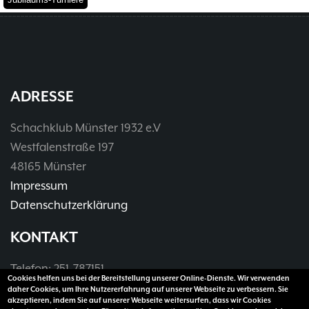
Problemschach
16.02
5
Jubiläums-Turniere
19.01
2
Jugendtraining
21.12
2
Kinder und Jugendliche - Schachjugend
21.12
18
Münster
20.09
2. Mannschaft
ADRESSE
10
Schachklub Münster 1932 e.V
1. Mannschaft
24.02
37
Westfalenstraße 197
Mannschaften
29.07
4
48165 Münster
Stadtmeisterschaften
13.05
10
Impressum
Ehrenamtliche Helfer
07.03
17
Social Media
Datenschutzerklärung
27.02
4
SK 32 in der Presse
09.02
3
KONTAKT
Neujahrsblitzturnier
06.01
4
Training
15.05
6
Telefon: 251-787151
Wer wir sind- Vorstellung unserer
Cookies helfen uns bei der Bereitstellung unserer Online-Dienste. Wir verwenden
07.11
1
Telefax: 251-3907990
daher Cookies, um Ihre Nutzererfahrung auf unserer Webseite zu verbessern. Sie
Mitglieder
19.10
23
akzeptieren, indem Sie auf unserer Webseite weitersurfen, dass wir Cookies
E-Mail:
vorsitzender@sk32.de