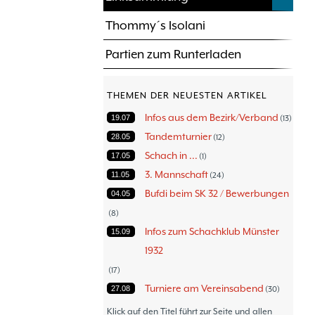
Thommy´s Isolani
Partien zum Runterladen
THEMEN DER NEUESTEN ARTIKEL
Infos aus dem Bezirk/Verband
19.07
13
Tandemturnier
28.05
12
Schach in ...
17.05
1
3. Mannschaft
11.05
24
Bufdi beim SK 32 / Bewerbungen
04.05
8
Infos zum Schachklub Münster
15.09
1932
17
Turniere am Vereinsabend
27.08
30
Turniere
30.06
47
Klick auf den Titel führt zur Seite und allen