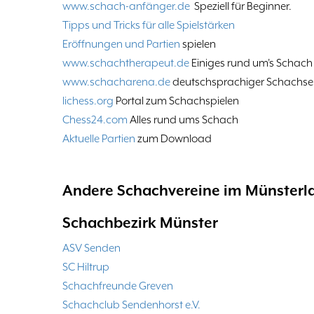
www.schach-anfänger.de
Speziell für Beginner.
Tipps und Tricks für alle Spielstärken
Eröffnungen und Partien
spielen
www.schachtherapeut.de
Einiges rund um's Schach
www.schacharena.de
deutschsprachiger Schachserve
lichess.org
Portal zum Schachspielen
Chess24.com
Alles rund ums Schach
Aktuelle Partien
zum Download
Andere Schachvereine im Münsterl
Schachbezirk Münster
ASV Senden
SC Hiltrup
Schachfreunde Greven
Schachclub Sendenhorst e.V.