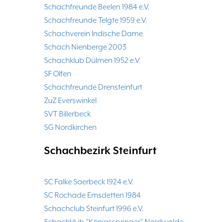
Schachfreunde Beelen 1984 e.V.
Schachfreunde Telgte 1959 e.V.
Schachverein Indische Dame
Schach Nienberge 2003
Schachklub Dülmen 1952 e.V.
SF Olfen
Schachfreunde Drensteinfurt
ZuZ Everswinkel
SVT Billerbeck
SG Nordkirchen
Schachbezirk Steinfurt
SC Falke Saerbeck 1924 e.V.
SC Rochade Emsdetten 1984
Schachclub Steinfurt 1996 e.V.