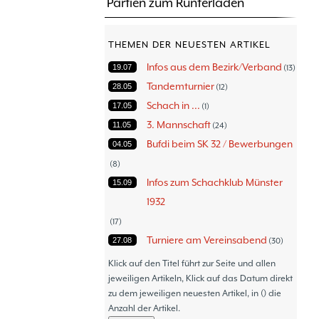
Partien zum Runterladen
THEMEN DER NEUESTEN ARTIKEL
Infos aus dem Bezirk/Verband
19.07
13
Tandemturnier
28.05
12
Schach in ...
17.05
1
3. Mannschaft
11.05
24
Bufdi beim SK 32 / Bewerbungen
04.05
8
Infos zum Schachklub Münster
15.09
1932
17
Turniere am Vereinsabend
27.08
30
Turniere
30.06
47
Klick auf den Titel führt zur Seite und allen
Thommy´s Isolani
jeweiligen Artikeln, Klick auf das Datum direkt
08.06
57
zu dem jeweiligen neuesten Artikel, in () die
Schach - Wo wir aktiv sind!
05.06
18
Anzahl der Artikel.
Bezirksturniere
11.05
1