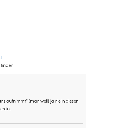
t
 finden.
uns aufnimmt" (man weiß ja nie in diesen
erein.