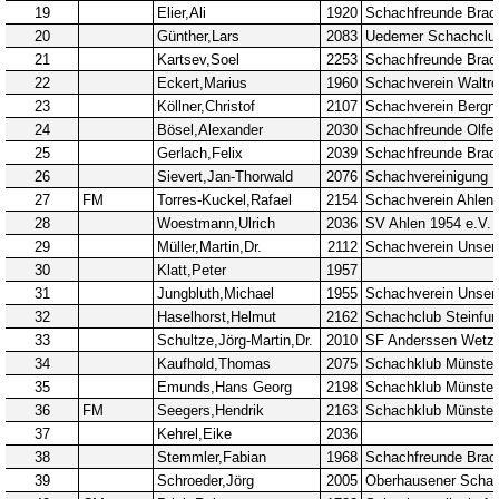
37. Münsterland Open 2019
7. Mannschaft
12.05
1
4. Mannschaft
17.03
1
Bezirksebene
11.03
10
Mitgliedsbeiträge und
01.01
1
Kontoverbindung
06.12
3
Deutsche Ebene
36. Münsterland Open 2018
20.10
30
Satzung des Schachklubs Münster 1932
20.08
1
e.V.
06.01
4
4er Pokal
9
Challengers 2017
05.11
35. Münsterland Open 2017
05.11
12
Schach mit Flüchtlingen
16.09
2