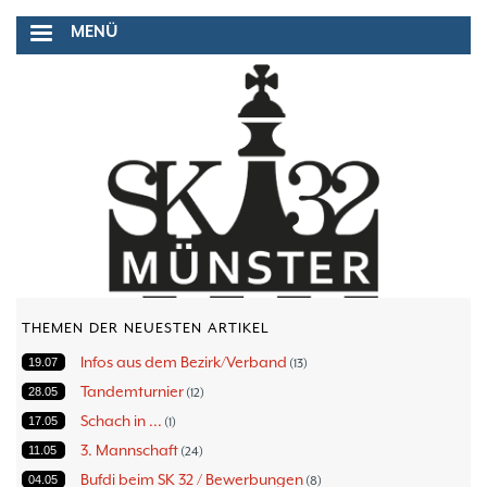
Direkt
MENÜ
zum
Inhalt
THEMEN DER NEUESTEN ARTIKEL
Infos aus dem Bezirk/Verband
19.07
13
Tandemturnier
28.05
12
Schach in ...
17.05
1
3. Mannschaft
11.05
24
Bufdi beim SK 32 / Bewerbungen
04.05
8