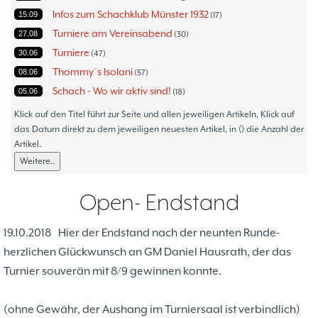
Infos zum Schachklub Münster 1932
15.09
17
Turniere am Vereinsabend
27.08
30
Turniere
30.06
47
Thommy´s Isolani
08.06
57
Schach - Wo wir aktiv sind!
05.06
18
Bezirksturniere
11.05
1
Klick auf den Titel führt zur Seite und allen jeweiligen Artikeln, Klick auf
Frauenmannschaft
das Datum direkt zu dem jeweiligen neuesten Artikel, in () die Anzahl der
05.05
6
Artikel.
Jugendturniere
09.10
23
Weitere..
Jugendmannschaften
06.10
5
Verbandsebene
09.06
14
Open- Endstand
Landesebene
26.05
10
Open 2023
25.04
1
19.10.2018
Hier der Endstand nach der neunten Runde-
Blitz-/Schnellschach-Grandprix
28.02
4
herzlichen Glückwunsch an GM Daniel Hausrath, der das
Hammerstraßenfest
17.08
3
Turnier souverän mit 8/9 gewinnen konnte.
Hiltruper Frühlingsfest/Resümee
21.05
2
Schach in der JVA
21.05
2
(ohne Gewähr, der Aushang im Turniersaal ist verbindlich)