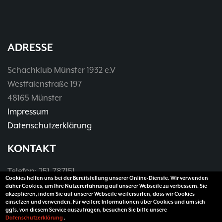
ADRESSE
Schachklub Münster 1932 e.V
Westfalenstraße 197
48165 Münster
Impressum
Datenschutzerklärung
KONTAKT
Telefon: 251-787151
Cookies helfen uns bei der Bereitstellung unserer Online-Dienste. Wir verwenden
Telefax: 251-3907990
daher Cookies, um Ihre Nutzererfahrung auf unserer Webseite zu verbessern. Sie
akzeptieren, indem Sie auf unserer Webseite weitersurfen, dass wir Cookies
E-Mail:
vorsitzender@sk32.de
einsetzen und verwenden. Für weitere Informationen über Cookies und um sich
ggfs. von diesem Service auszutragen, besuchen Sie bitte unsere
Datenschutzerklärung
.