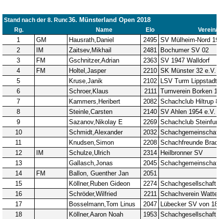
Problemschach
16.02
5
Jubiläums-Turniere
19.01
2
Jugendtraining
21.12
2
Kinder und Jugendliche - Schachjugend
21.12
18
Münster
20.09
2. Mannschaft
10
1. Mannschaft
24.02
37
Mannschaften
29.07
4
Stadtmeisterschaften
13.05
10
Ehrenamtliche Helfer
07.03
17
Social Media
27.02
4
SK 32 in der Presse
09.02
3
Neujahrsblitzturnier
06.01
4
Training
15.05
6
Wer wir sind- Vorstellung unserer
07.11
1
Mitglieder
19.10
23