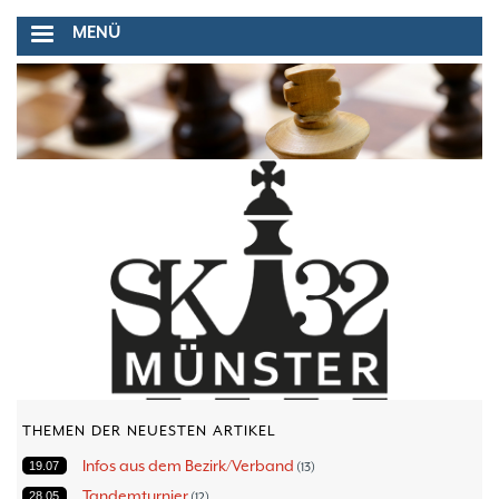
Direkt
MENÜ
zum
Inhalt
THEMEN DER NEUESTEN ARTIKEL
Infos aus dem Bezirk/Verband
19.07
13
Tandemturnier
28.05
12