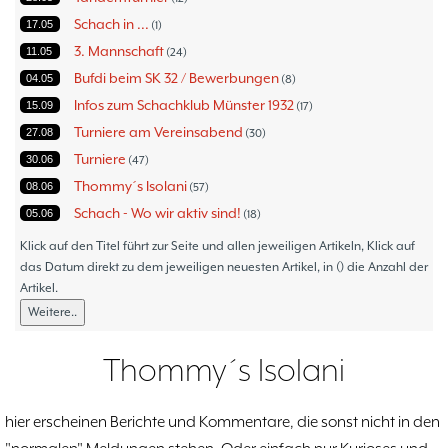
Schach in ...
17.05
1
3. Mannschaft
11.05
24
Bufdi beim SK 32 / Bewerbungen
04.05
8
Infos zum Schachklub Münster 1932
15.09
17
Turniere am Vereinsabend
27.08
30
Turniere
30.06
47
Thommy´s Isolani
08.06
57
Schach - Wo wir aktiv sind!
05.06
18
Bezirksturniere
11.05
1
Klick auf den Titel führt zur Seite und allen jeweiligen Artikeln, Klick auf
Frauenmannschaft
das Datum direkt zu dem jeweiligen neuesten Artikel, in () die Anzahl der
05.05
6
Artikel.
Jugendturniere
09.10
23
Weitere..
Jugendmannschaften
06.10
5
Verbandsebene
09.06
14
Thommy´s Isolani
Landesebene
26.05
10
Open 2023
25.04
1
hier erscheinen Berichte und Kommentare, die sonst nicht in den
Blitz-/Schnellschach-Grandprix
28.02
4