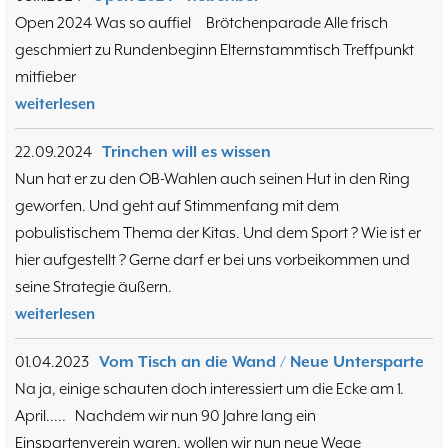
Training
15.05
6
Open 2024 Was so auffiel Brötchenparade Alle frisch
Wer wir sind- Vorstellung unserer
07.11
1
geschmiert zu Rundenbeginn Elternstammtisch Treffpunkt
Mitglieder
19.10
23
mitfieber
37. Münsterland Open 2019
7. Mannschaft
12.05
1
weiterlesen
4. Mannschaft
17.03
1
Bezirksebene
11.03
22.09.2024
Trinchen will es wissen
10
Mitgliedsbeiträge und
01.01
Nun hat er zu den OB-Wahlen auch seinen Hut in den Ring
1
Kontoverbindung
06.12
geworfen. Und geht auf Stimmenfang mit dem
3
Deutsche Ebene
36. Münsterland Open 2018
20.10
pobulistischem Thema der Kitas. Und dem Sport ? Wie ist er
30
Satzung des Schachklubs Münster 1932
20.08
hier aufgestellt ? Gerne darf er bei uns vorbeikommen und
1
e.V.
06.01
seine Strategie äußern.
4
4er Pokal
weiterlesen
9
Challengers 2017
05.11
35. Münsterland Open 2017
05.11
12
01.04.2023
Vom Tisch an die Wand / Neue Untersparte
Schach mit Flüchtlingen
16.09
2
Na ja, einige schauten doch interessiert um die Ecke am 1.
April..... Nachdem wir nun 90 Jahre lang ein
Einspartenverein waren, wollen wir nun neue Wege