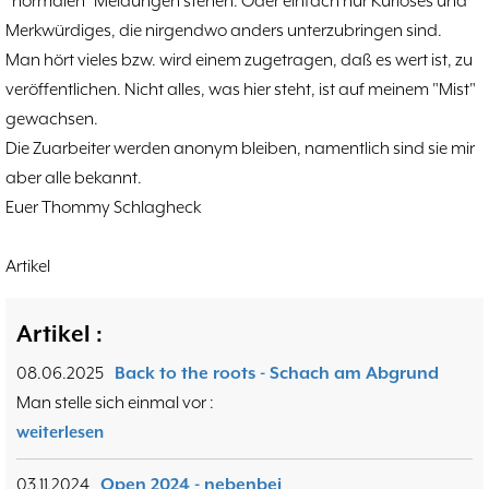
"normalen" Meldungen stehen. Oder einfach nur Kurioses und
Hammerstraßenfest
17.08
3
Merkwürdiges, die nirgendwo anders unterzubringen sind.
Hiltruper Frühlingsfest/Resümee
21.05
2
Man hört vieles bzw. wird einem zugetragen, daß es wert ist, zu
Schach in der JVA
21.05
2
veröffentlichen. Nicht alles, was hier steht, ist auf meinem "Mist"
Problemschach
16.02
5
gewachsen.
Jubiläums-Turniere
19.01
2
Die Zuarbeiter werden anonym bleiben, namentlich sind sie mir
Kinder und Jugendliche - Schachjugend
21.12
18
aber alle bekannt.
Münster
21.12
Euer Thommy Schlagheck
Jugendtraining
2
Artikel
2. Mannschaft
20.09
10
1. Mannschaft
24.02
37
Mannschaften
29.07
Artikel :
4
Stadtmeisterschaften
13.05
10
08.06.2025
Back to the roots - Schach am Abgrund
Ehrenamtliche Helfer
07.03
17
Man stelle sich einmal vor :
Social Media
27.02
4
weiterlesen
SK 32 in der Presse
09.02
3
Neujahrsblitzturnier
06.01
4
03.11.2024
Open 2024 - nebenbei