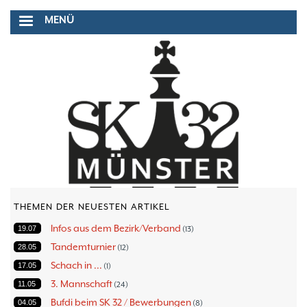
Direkt
MENÜ
zum
Inhalt
THEMEN DER NEUESTEN ARTIKEL
Infos aus dem Bezirk/Verband
19.07
13
Tandemturnier
28.05
12
Schach in ...
17.05
1
3. Mannschaft
11.05
24
Bufdi beim SK 32 / Bewerbungen
04.05
8