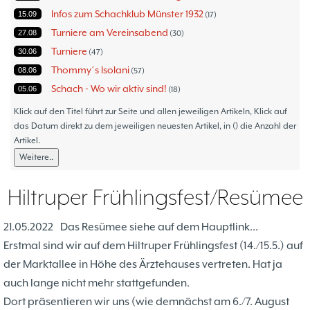
Infos zum Schachklub Münster 1932
15.09
17
Turniere am Vereinsabend
27.08
30
Turniere
30.06
47
Thommy´s Isolani
08.06
57
Schach - Wo wir aktiv sind!
05.06
18
Bezirksturniere
11.05
1
Klick auf den Titel führt zur Seite und allen jeweiligen Artikeln, Klick auf
Frauenmannschaft
das Datum direkt zu dem jeweiligen neuesten Artikel, in () die Anzahl der
05.05
6
Artikel.
Jugendturniere
09.10
23
Weitere..
Jugendmannschaften
06.10
5
Verbandsebene
09.06
14
Hiltruper Frühlingsfest/Resümee
Landesebene
26.05
10
Open 2023
25.04
1
21.05.2022
Das Resümee siehe auf dem Hauptlink...
Blitz-/Schnellschach-Grandprix
28.02
4
Erstmal sind wir auf dem Hiltruper Frühlingsfest (14./15.5.) auf
Hammerstraßenfest
17.08
3
der Marktallee in Höhe des Ärztehauses vertreten. Hat ja
Hiltruper Frühlingsfest/Resümee
21.05
2
auch lange nicht mehr stattgefunden.
Schach in der JVA
21.05
2
Dort präsentieren wir uns (wie demnächst am 6./7. August