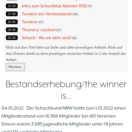
Infos zum Schachklub Münster 1932
15.09
17
Turniere am Vereinsabend
27.08
30
Turniere
30.06
47
Thommy´s Isolani
08.06
57
Schach - Wo wir aktiv sind!
05.06
18
Bezirksturniere
11.05
1
Klick auf den Titel führt zur Seite und allen jeweiligen Artikeln, Klick auf
Frauenmannschaft
das Datum direkt zu dem jeweiligen neuesten Artikel, in () die Anzahl der
05.05
6
Artikel.
Jugendturniere
09.10
23
Weitere..
Jugendmannschaften
06.10
5
Verbandsebene
09.06
14
Bestandserhebung/the winner
Landesebene
26.05
10
is...
Open 2023
25.04
1
Blitz-/Schnellschach-Grandprix
28.02
4
04.01.2022
Der Schachbund NRW hatte zum 1.01.2022 einen
Hammerstraßenfest
17.08
3
Mitgliederstand von 16.566 Mitglieder bei 415 Vereinen.
Hiltruper Frühlingsfest/Resümee
21.05
2
Davon waren 3.685 jugendliche Mitglieder unter 18 Jahren
Schach in der JVA
21.05
2