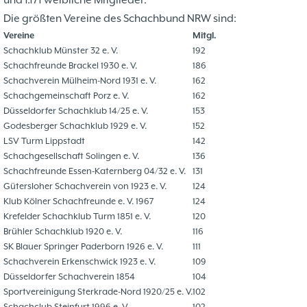
und 1.171 weibliche Mitglieder.
Problemschach
16.02
5
Die größten Vereine des Schachbund NRW sind:
Jubiläums-Turniere
19.01
2
Vereine
Mitgl.
Jugendtraining
21.12
2
Schachklub Münster 32 e. V.
192
Kinder und Jugendliche - Schachjugend
21.12
18
Schachfreunde Brackel 1930 e. V.
186
Münster
20.09
Schachverein Mülheim-Nord 1931 e. V.
162
2. Mannschaft
Schachgemeinschaft Porz e. V.
162
Düsseldorfer Schachklub 14/25 e. V.
153
10
Godesberger Schachklub 1929 e. V.
152
1. Mannschaft
24.02
37
LSV Turm Lippstadt
142
Mannschaften
29.07
4
Schachgesellschaft Solingen e. V.
136
Stadtmeisterschaften
13.05
10
Schachfreunde Essen-Katernberg 04/32 e. V.
131
Ehrenamtliche Helfer
07.03
17
Gütersloher Schachverein von 1923 e. V.
124
Klub Kölner Schachfreunde e. V. 1967
124
Social Media
27.02
4
Krefelder Schachklub Turm 1851 e. V.
120
SK 32 in der Presse
09.02
3
Brühler Schachklub 1920 e. V.
116
Neujahrsblitzturnier
06.01
4
SK Blauer Springer Paderborn 1926 e. V.
111
Training
15.05
6
Schachverein Erkenschwick 1923 e. V.
109
Wer wir sind- Vorstellung unserer
Düsseldorfer Schachverein 1854
104
07.11
1
Sportvereinigung Sterkrade-Nord 1920/25 e. V.
102
Mitglieder
19.10
23
Schachclub Steinfurt 1996 e. V.
102