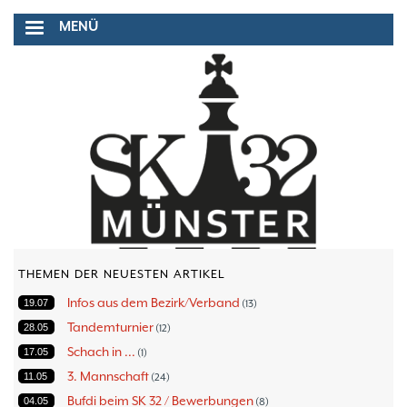
Direkt
MENÜ
zum
Inhalt
THEMEN DER NEUESTEN ARTIKEL
Infos aus dem Bezirk/Verband
19.07
13
Tandemturnier
28.05
12
Schach in ...
17.05
1
3. Mannschaft
11.05
24
Bufdi beim SK 32 / Bewerbungen
04.05
8