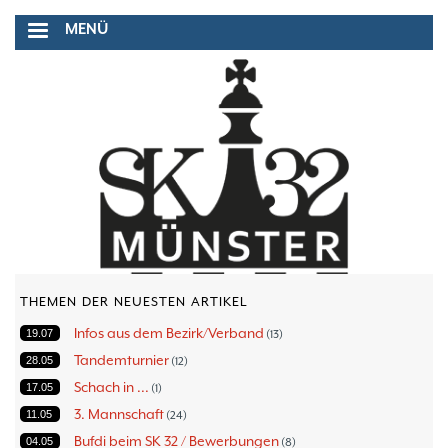
Direkt
MENÜ
zum
Inhalt
THEMEN DER NEUESTEN ARTIKEL
Infos aus dem Bezirk/Verband
19.07
13
Tandemturnier
28.05
12
Schach in ...
17.05
1
3. Mannschaft
11.05
24
Bufdi beim SK 32 / Bewerbungen
04.05
8