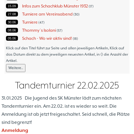
Infos zum Schachklub Münster 1932
15.09
17
Turniere am Vereinsabend
27.08
30
Turniere
30.06
47
Thommy´s Isolani
08.06
57
Schach - Wo wir aktiv sind!
05.06
18
Bezirksturniere
11.05
1
Klick auf den Titel führt zur Seite und allen jeweiligen Artikeln, Klick auf
Frauenmannschaft
das Datum direkt zu dem jeweiligen neuesten Artikel, in () die Anzahl der
05.05
6
Artikel.
Jugendturniere
09.10
23
Weitere..
Jugendmannschaften
06.10
5
Verbandsebene
09.06
14
Tandemturnier 22.02.2025
Landesebene
26.05
10
Open 2023
25.04
1
31.01.2025
Die Jugend des SK Münster lädt zum nächsten
Blitz-/Schnellschach-Grandprix
28.02
4
Tandemturnier ein. Am 22.02. ist es wieder so weit. Die
Hammerstraßenfest
17.08
3
Anmeldung ist ab jetzt freigeschaltet. Seid schnell, die Plätze
Hiltruper Frühlingsfest/Resümee
21.05
2
sind begrenzt!
Schach in der JVA
21.05
2
Anmeldung