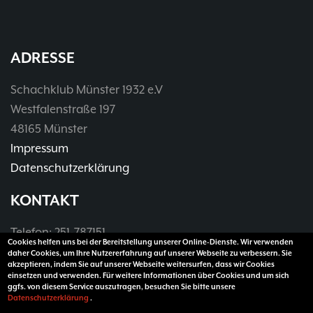
ADRESSE
Schachklub Münster 1932 e.V
Westfalenstraße 197
48165 Münster
Impressum
Datenschutzerklärung
KONTAKT
Telefon: 251-787151
Cookies helfen uns bei der Bereitstellung unserer Online-Dienste. Wir verwenden
Telefax: 251-3907990
daher Cookies, um Ihre Nutzererfahrung auf unserer Webseite zu verbessern. Sie
akzeptieren, indem Sie auf unserer Webseite weitersurfen, dass wir Cookies
E-Mail:
vorsitzender@sk32.de
einsetzen und verwenden. Für weitere Informationen über Cookies und um sich
ggfs. von diesem Service auszutragen, besuchen Sie bitte unsere
Datenschutzerklärung
.