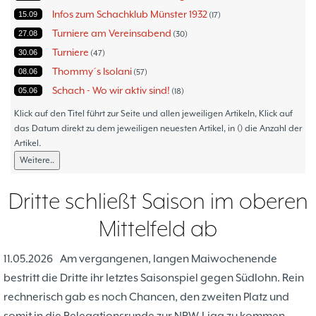
Infos zum Schachklub Münster 1932
15.09
17
Turniere am Vereinsabend
27.08
30
Turniere
30.06
47
Thommy´s Isolani
08.06
57
Schach - Wo wir aktiv sind!
05.06
18
Bezirksturniere
11.05
1
Klick auf den Titel führt zur Seite und allen jeweiligen Artikeln, Klick auf
Frauenmannschaft
das Datum direkt zu dem jeweiligen neuesten Artikel, in () die Anzahl der
05.05
6
Artikel.
Jugendturniere
09.10
23
Weitere..
Jugendmannschaften
06.10
5
Verbandsebene
09.06
14
Dritte schließt Saison im oberen
Landesebene
26.05
10
Mittelfeld ab
Open 2023
25.04
1
Blitz-/Schnellschach-Grandprix
28.02
4
11.05.2026
Am vergangenen, langen Maiwochenende
Hammerstraßenfest
17.08
3
bestritt die Dritte ihr letztes Saisonspiel gegen Südlohn. Rein
Hiltruper Frühlingsfest/Resümee
21.05
2
rechnerisch gab es noch Chancen, den zweiten Platz und
Schach in der JVA
21.05
2