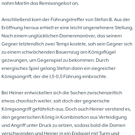
37. Münsterland Open 2019
7. Mannschaft
nahm Martin das Remisangebot an.
12.05
1
4. Mannschaft
17.03
1
Bezirksebene
Anschließend kam der Führungstreffer von Stefan B. Aus der
11.03
10
Mitgliedsbeiträge und
Eröffnung heraus erhielt er eine leicht angenehmere Stellung.
01.01
1
Kontoverbindung
Nach einem unglücklichen Damenmanöver, das seinem
06.12
3
Deutsche Ebene
36. Münsterland Open 2018
Gegner letztendlich zwei Tempi kostete, sah sein Gegner sich
20.10
30
Satzung des Schachklubs Münster 1932
zu einem schwächenden Bauernzug am Königsflügel
20.08
1
e.V.
gezwungen, um Gegenspiel zu bekommen. Durch
06.01
4
4er Pokal
energisches Spiel gelang Stefan dann ein siegreicher
9
Challengers 2017
05.11
35. Münsterland Open 2017
Königsangriff, der die 1,5-0,5 Führung einbrachte.
05.11
12
Schach mit Flüchtlingen
16.09
2
Bei Heiner entwickelten sich die Sachen zwischenzeitlich
etwas chaotisch weiter, sah doch der gegnerische
Königsangriff gefährlich aus. Doch auch Heiner verstand es,
den gegnerischen König in Kombination aus Verteidigung
und Angriff unter Druck zu setzen, sodass bald die Damen
verschwanden und Heiner in ein Endspiel mit Turm und