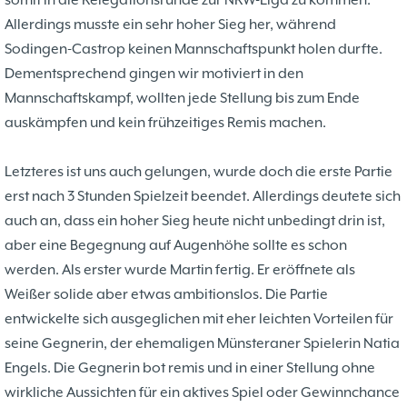
somit in die Relegationsrunde zur NRW-Liga zu kommen.
Problemschach
16.02
5
Allerdings musste ein sehr hoher Sieg her, während
Jubiläums-Turniere
19.01
2
Sodingen-Castrop keinen Mannschaftspunkt holen durfte.
Jugendtraining
21.12
2
Dementsprechend gingen wir motiviert in den
Kinder und Jugendliche - Schachjugend
21.12
18
Mannschaftskampf, wollten jede Stellung bis zum Ende
Münster
20.09
2. Mannschaft
auskämpfen und kein frühzeitiges Remis machen.
10
1. Mannschaft
Letzteres ist uns auch gelungen, wurde doch die erste Partie
24.02
37
Mannschaften
erst nach 3 Stunden Spielzeit beendet. Allerdings deutete sich
29.07
4
Stadtmeisterschaften
auch an, dass ein hoher Sieg heute nicht unbedingt drin ist,
13.05
10
Ehrenamtliche Helfer
aber eine Begegnung auf Augenhöhe sollte es schon
07.03
17
Social Media
werden. Als erster wurde Martin fertig. Er eröffnete als
27.02
4
SK 32 in der Presse
Weißer solide aber etwas ambitionslos. Die Partie
09.02
3
Neujahrsblitzturnier
entwickelte sich ausgeglichen mit eher leichten Vorteilen für
06.01
4
Training
seine Gegnerin, der ehemaligen Münsteraner Spielerin Natia
15.05
6
Wer wir sind- Vorstellung unserer
Engels. Die Gegnerin bot remis und in einer Stellung ohne
07.11
1
Mitglieder
wirkliche Aussichten für ein aktives Spiel oder Gewinnchance
19.10
23