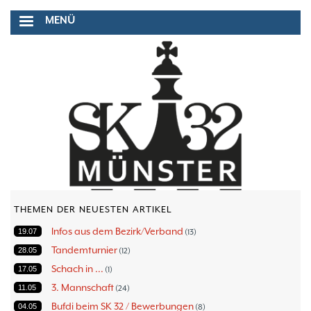
Direkt
MENÜ
zum
Inhalt
THEMEN DER NEUESTEN ARTIKEL
Infos aus dem Bezirk/Verband
19.07
13
Tandemturnier
28.05
12
Schach in ...
17.05
1
3. Mannschaft
11.05
24
Bufdi beim SK 32 / Bewerbungen
04.05
8