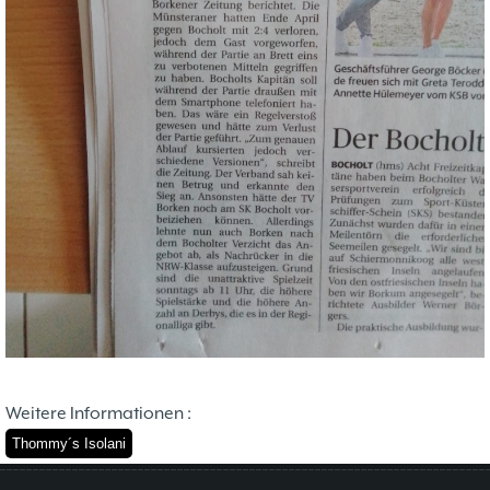
37. Münsterland Open 2019
7. Mannschaft
12.05
1
4. Mannschaft
17.03
1
Bezirksebene
11.03
10
Mitgliedsbeiträge und
01.01
1
Kontoverbindung
06.12
3
Deutsche Ebene
36. Münsterland Open 2018
20.10
30
Satzung des Schachklubs Münster 1932
20.08
1
e.V.
06.01
4
4er Pokal
9
Challengers 2017
05.11
35. Münsterland Open 2017
05.11
12
Schach mit Flüchtlingen
16.09
2
Weitere Informationen :
Thommy´s Isolani