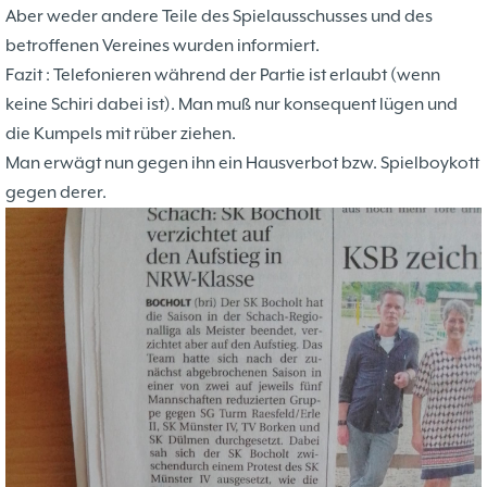
Problemschach
16.02
5
Aber weder andere Teile des Spielausschusses und des
Jubiläums-Turniere
19.01
2
betroffenen Vereines wurden informiert.
Kinder und Jugendliche - Schachjugend
21.12
18
Fazit : Telefonieren während der Partie ist erlaubt (wenn
Münster
21.12
keine Schiri dabei ist). Man muß nur konsequent lügen und
Jugendtraining
die Kumpels mit rüber ziehen.
2
Man erwägt nun gegen ihn ein Hausverbot bzw. Spielboykott
2. Mannschaft
20.09
10
gegen derer.
1. Mannschaft
24.02
37
Mannschaften
29.07
4
Stadtmeisterschaften
13.05
10
Ehrenamtliche Helfer
07.03
17
Social Media
27.02
4
SK 32 in der Presse
09.02
3
Neujahrsblitzturnier
06.01
4
Training
15.05
6
Wer wir sind- Vorstellung unserer
07.11
1
Mitglieder
19.10
23