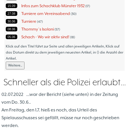
Infos zum Schachklub Münster 1932
15.09
17
Turniere am Vereinsabend
27.08
30
Turniere
30.06
47
Thommy´s Isolani
08.06
57
Schach - Wo wir aktiv sind!
05.06
18
Bezirksturniere
11.05
1
Klick auf den Titel führt zur Seite und allen jeweiligen Artikeln, Klick auf
Frauenmannschaft
das Datum direkt zu dem jeweiligen neuesten Artikel, in () die Anzahl der
05.05
6
Artikel.
Jugendturniere
09.10
23
Weitere..
Jugendmannschaften
06.10
5
Verbandsebene
09.06
14
Schneller als die Polizei erlaubt...
Landesebene
26.05
10
Open 2023
25.04
1
02.07.2022
...war der Bericht (siehe unten) in der Zeitung
Blitz-/Schnellschach-Grandprix
28.02
4
vom Do. 30.6..
Hammerstraßenfest
17.08
3
Am Freitag, den 1.7. hieß es noch, das Urteil des
Hiltruper Frühlingsfest/Resümee
21.05
2
Spielausschusses sei gefällt, müsse nur noch geschrieben
Schach in der JVA
21.05
2
werden.