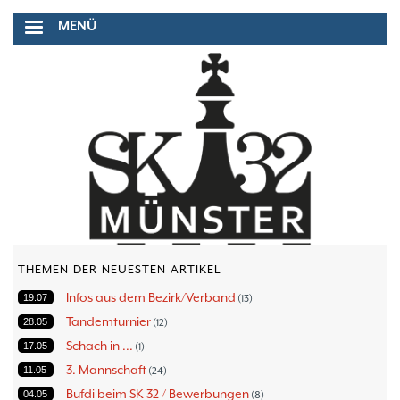
Direkt
MENÜ
zum
Inhalt
THEMEN DER NEUESTEN ARTIKEL
Infos aus dem Bezirk/Verband
19.07
13
Tandemturnier
28.05
12
Schach in ...
17.05
1
3. Mannschaft
11.05
24
Bufdi beim SK 32 / Bewerbungen
04.05
8