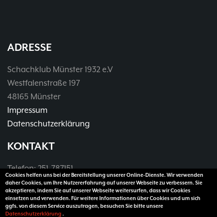
ADRESSE
Schachklub Münster 1932 e.V
Westfalenstraße 197
48165 Münster
Impressum
Datenschutzerklärung
KONTAKT
Telefon: 251-787151
Cookies helfen uns bei der Bereitstellung unserer Online-Dienste. Wir verwenden
Telefax: 251-3907990
daher Cookies, um Ihre Nutzererfahrung auf unserer Webseite zu verbessern. Sie
akzeptieren, indem Sie auf unserer Webseite weitersurfen, dass wir Cookies
E-Mail:
vorsitzender@sk32.de
einsetzen und verwenden. Für weitere Informationen über Cookies und um sich
ggfs. von diesem Service auszutragen, besuchen Sie bitte unsere
Datenschutzerklärung
.