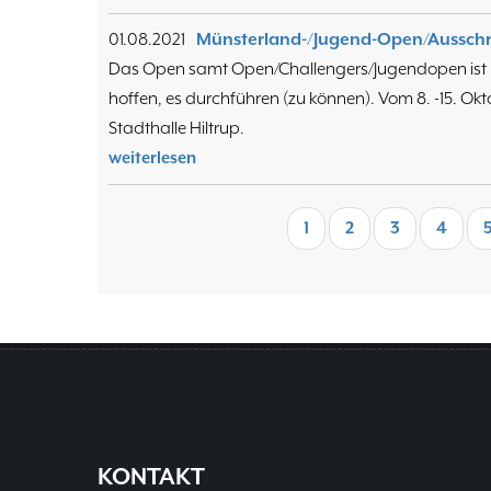
01.08.2021
Münsterland-/Jugend-Open/Aussch
Das Open samt Open/Challengers/Jugendopen ist 
hoffen, es durchführen (zu können). Vom 8. -15. Ok
Stadthalle Hiltrup.
weiterlesen
Seitennummerierung
Aktuelle
1
Seite
2
Seite
3
Seite
4
S
Seite
KONTAKT