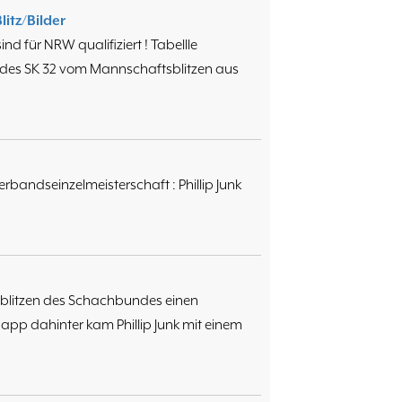
itz/Bilder
nd für NRW qualifiziert ! Tabellle
 des SK 32 vom Mannschaftsblitzen aus
rbandseinzelmeisterschaft : Phillip Junk
elblitzen des Schachbundes einen
Knapp dahinter kam Phillip Junk mit einem