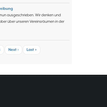
reibung
nun ausgeschrieben. Wir denken und
tober über unseren Vereinsräumen in der
eite
5
Nächste
Next ›
Last
Last »
Seite
page