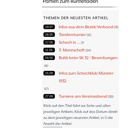
Partien zum Runterladen
THEMEN DER NEUESTEN ARTIKEL
Infos aus dem Bezirk/Verband
19.07
13
Tandemturnier
28.05
12
Schach in ...
17.05
1
3. Mannschaft
11.05
24
Bufdi beim SK 32 / Bewerbungen
04.05
8
Infos zum Schachklub Münster
15.09
1932
17
Turniere am Vereinsabend
27.08
30
Turniere
30.06
47
Klick auf den Titel führt zur Seite und allen
Thommy´s Isolani
jeweiligen Artikeln, Klick auf das Datum direkt
08.06
57
zu dem jeweiligen neuesten Artikel, in () die
Schach - Wo wir aktiv sind!
05.06
18
Anzahl der Artikel.
Bezirksturniere
11.05
1