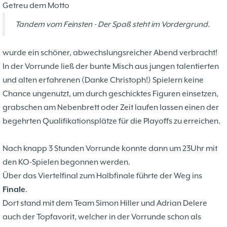
37. Münsterland Open 2019
7. Mannschaft
Getreu dem Motto
12.05
1
4. Mannschaft
17.03
1
Tandem vom Feinsten - Der Spaß steht im Vordergrund.
Bezirksebene
11.03
10
Mitgliedsbeiträge und
01.01
1
wurde ein schöner, abwechslungsreicher Abend verbracht!
Kontoverbindung
06.12
3
In der Vorrunde ließ der bunte Misch aus jungen talentierten
Deutsche Ebene
36. Münsterland Open 2018
20.10
30
und alten erfahrenen (Danke Christoph!) Spielern keine
Satzung des Schachklubs Münster 1932
20.08
1
Chance ungenutzt, um durch geschicktes Figuren einsetzen,
e.V.
06.01
4
grabschen am Nebenbrett oder Zeit laufen lassen einen der
4er Pokal
9
begehrten Qualifikationsplätze für die Playoffs zu erreichen.
Challengers 2017
05.11
35. Münsterland Open 2017
05.11
12
Schach mit Flüchtlingen
16.09
2
Nach knapp 3 Stunden Vorrunde konnte dann um 23Uhr mit
den KO-Spielen begonnen werden.
Über das Viertelfinal zum Halbfinale führte der Weg ins
Finale
.
Dort stand mit dem Team Simon Hiller und Adrian Delere
auch der Topfavorit, welcher in der Vorrunde schon als