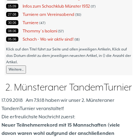
Infos zum Schachklub Münster 1932
15.09
17
Turniere am Vereinsabend
27.08
30
Turniere
30.06
47
Thommy´s Isolani
08.06
57
Schach - Wo wir aktiv sind!
05.06
18
Bezirksturniere
11.05
1
Klick auf den Titel führt zur Seite und allen jeweiligen Artikeln, Klick auf
Frauenmannschaft
das Datum direkt zu dem jeweiligen neuesten Artikel, in () die Anzahl der
05.05
6
Artikel.
Jugendturniere
09.10
23
Weitere..
Jugendmannschaften
06.10
5
Verbandsebene
09.06
14
2. Münsteraner TandemTurnier
Landesebene
26.05
10
Open 2023
25.04
1
17.09.2018
Am 7.9.18 haben wir unser 2. Münsteraner
Blitz-/Schnellschach-Grandprix
28.02
4
TandemTurnier veranstaltet!
Hammerstraßenfest
17.08
3
Die erfreulichste Nachricht zuerst:
Hiltruper Frühlingsfest/Resümee
21.05
2
Neuer Teilnehmerrekord mit 15 Mannschaften (viele
Schach in der JVA
21.05
2
davon waren wohl aufgrund der anschließenden