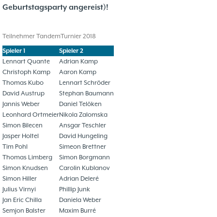
Problemschach
16.02
5
Geburtstagsparty angereist)!
Jubiläums-Turniere
19.01
2
Jugendtraining
21.12
2
Teilnehmer TandemTurnier 2018
Kinder und Jugendliche - Schachjugend
21.12
18
Spieler 1
Spieler 2
Münster
20.09
Lennart Quante
Adrian Kamp
2. Mannschaft
Christoph Kamp
Aaron Kamp
10
Thomas Kubo
Lennart Schröder
1. Mannschaft
24.02
37
David Austrup
Stephan Baumann
Mannschaften
Jannis Weber
Daniel Telöken
29.07
4
Leonhard Ortmeier
Nikola Zalomska
Stadtmeisterschaften
13.05
10
Simon Bilecen
Ansgar Teschler
Ehrenamtliche Helfer
07.03
17
Jasper Holtel
David Hungeling
Social Media
27.02
4
Tim Pohl
Simeon Brettner
SK 32 in der Presse
09.02
Thomas Limberg
Simon Borgmann
3
Simon Knudsen
Carolin Kublanov
Neujahrsblitzturnier
06.01
4
Simon Hiller
Adrian Deleré
Training
15.05
6
Julius Virnyi
Phillip Junk
Wer wir sind- Vorstellung unserer
07.11
1
Jan Eric Chilla
Daniela Weber
Mitglieder
19.10
23
Semjon Balster
Maxim Burré