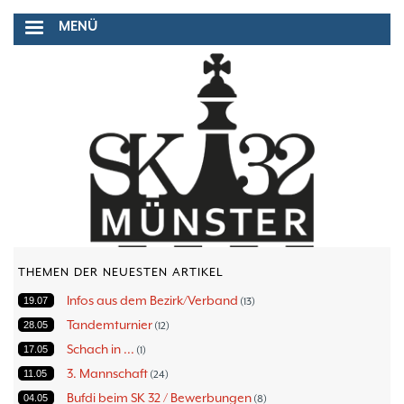
Direkt
MENÜ
zum
Inhalt
THEMEN DER NEUESTEN ARTIKEL
Infos aus dem Bezirk/Verband
19.07
13
Tandemturnier
28.05
12
Schach in ...
17.05
1
3. Mannschaft
11.05
24
Bufdi beim SK 32 / Bewerbungen
04.05
8