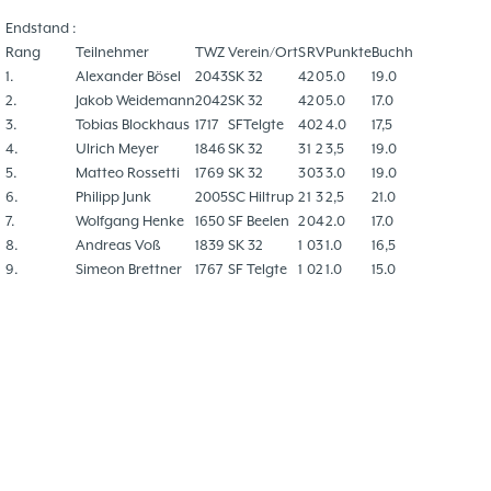
Endstand :
Rang
Teilnehmer
TWZ
Verein/Ort
S
R
V
Punkte
Buchh
1.
Alexander Bösel
2043
SK 32
4
2
0
5.0
19.0
2.
Jakob Weidemann
2042
SK 32
4
2
0
5.0
17.0
3.
Tobias Blockhaus
1717
SFTelgte
4
0
2
4.0
17,5
4.
Ulrich Meyer
1846
SK 32
3
1
2
3,5
19.0
5.
Matteo Rossetti
1769
SK 32
3
0
3
3.0
19.0
6.
Philipp Junk
2005
SC Hiltrup
2
1
3
2,5
21.0
7.
Wolfgang Henke
1650
SF Beelen
2
0
4
2.0
17.0
8.
Andreas Voß
1839
SK 32
1
0
3
1.0
16,5
9.
Simeon Brettner
1767
SF Telgte
1
0
2
1.0
15.0