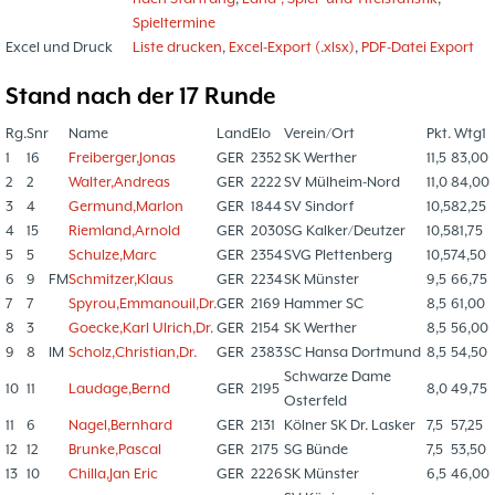
Spieltermine
Excel und Druck
Liste drucken
,
Excel-Export (.xlsx)
,
PDF-Datei Export
Stand nach der 17 Runde
Rg.
Snr
Name
Land
Elo
Verein/Ort
Pkt.
Wtg1
1
16
Freiberger,Jonas
GER
2352
SK Werther
11,5
83,00
2
2
Walter,Andreas
GER
2222
SV Mülheim-Nord
11,0
84,00
3
4
Germund,Marlon
GER
1844
SV Sindorf
10,5
82,25
4
15
Riemland,Arnold
GER
2030
SG Kalker/Deutzer
10,5
81,75
5
5
Schulze,Marc
GER
2354
SVG Plettenberg
10,5
74,50
6
9
FM
Schmitzer,Klaus
GER
2234
SK Münster
9,5
66,75
7
7
Spyrou,Emmanouil,Dr.
GER
2169
Hammer SC
8,5
61,00
8
3
Goecke,Karl Ulrich,Dr.
GER
2154
SK Werther
8,5
56,00
9
8
IM
Scholz,Christian,Dr.
GER
2383
SC Hansa Dortmund
8,5
54,50
Schwarze Dame
10
11
Laudage,Bernd
GER
2195
8,0
49,75
Osterfeld
11
6
Nagel,Bernhard
GER
2131
Kölner SK Dr. Lasker
7,5
57,25
12
12
Brunke,Pascal
GER
2175
SG Bünde
7,5
53,50
13
10
Chilla,Jan Eric
GER
2226
SK Münster
6,5
46,00