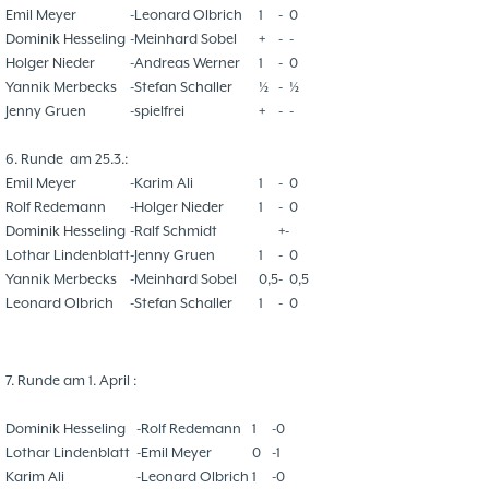
Emil Meyer
-
Leonard Olbrich
1
-
0
Dominik Hesseling
-
Meinhard Sobel
+
-
-
Holger Nieder
-
Andreas Werner
1
-
0
Yannik Merbecks
-
Stefan Schaller
½
-
½
Jenny Gruen
-
spielfrei
+
-
-
6. Runde
am 25.3.:
Emil Meyer
-
Karim Ali
1
-
0
Rolf Redemann
-
Holger Nieder
1
-
0
Dominik Hesseling
-
Ralf Schmidt
+-
Lothar Lindenblatt
-
Jenny Gruen
1
-
0
Yannik Merbecks
-
Meinhard Sobel
0,5
-
0,5
Leonard Olbrich
-
Stefan Schaller
1
-
0
7. Runde am 1. April :
Dominik Hesseling
-
Rolf Redemann
1
-
0
Lothar Lindenblatt
-
Emil Meyer
0
-
1
Karim Ali
-
Leonard Olbrich
1
-
0