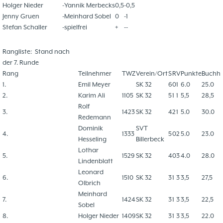
Holger Nieder
-
Yannik Merbecks
0,5
-
0,5
Jenny Gruen
-
Meinhard Sobel
0
-
1
Stefan Schaller
-
spielfrei
+
-
-
Rangliste:
Stand nach
der 7. Runde
Rang
Teilnehmer
TWZ
Verein/Ort
S
R
V
Punkte
Buchh
1.
Emil Meyer
SK 32
6
0
1
6.0
25.0
2.
Karim Ali
1105
SK 32
5
1
1
5,5
28,5
Rolf
3.
1423
SK 32
4
2
1
5.0
30.0
Redemann
Dominik
SVT
4.
1333
5
0
2
5.0
23.0
Hesseling
Billerbeck
Lothar
5.
1529
SK 32
4
0
3
4.0
28.0
Lindenblatt
Leonard
6.
1510
SK 32
3
1
3
3,5
27,5
Olbrich
Meinhard
7.
1424
SK 32
3
1
3
3,5
22,5
Sobel
8.
Holger Nieder
1409
SK 32
3
1
3
3,5
22.0