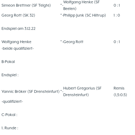
Wolfgang Henke (SF
Simeon Brettner (SF Telgte)
"-
0 : 1
Beelen)
Georg Rott (SK 32)
"-
Philipp Junk (SC Hiltrup)
1 : 0
Endspiel am 3.12.22
Wolfgang Henke
"-
Georg Rott
0 : 1
-beide qualifiziert-
B-Pokal
Endspiel :
Hubert Gregorius (SF
Remis
Yannic Bröker (SF Drensteinfurt)
"-
Drensteinfurt)
(1,5:0.5)
-qualifiziert-
C-Pokal :
1. Runde :