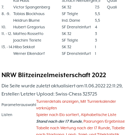
Kai Haas
Schach Nienberge
9,5
Quali
7.
Victor Spangenberg
SK 32
7,5
Quali
8. -9.
Tobias Blockhaus
SF Telgte
5,5
Heidrun Blume
Ind. Dame
5,5
10.
Hubert Gregorius
SF Drensteinfurt
4
11. - 12.
Matteo Rossetto
SK 32
3
Joachim Teriete
SF Telgte
3
13. - 14.
Hiba Sekkat
SK 32
1
Werner Elkendorf
SF Drensteinfurt
1
NRW Blitzeinzelmeisterschaft 2022
Die Seite wurde zuletzt aktualisiert am 11.06.2022 22:11:29,
Ersteller/Letzter Upload: Swiss-Chess 323725
Turnierdetails anzeigen
,
Mit Turnierkalender
Parameterauswahl
verknüpfen
Listen
Spieler nach Elo sortiert
,
Alphabetische Liste
Stand nach der 17 Runde
,
Paarungen/Ergebnisse
Tabelle nach Wertung nach der 17 Runde
,
Tabelle
nach Startrang
,
Land-, Spiel- und Titelstatistik
,