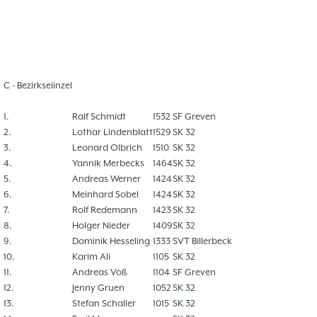
C - Bezirkseiinzel
1.
Ralf Schmidt
1532
SF Greven
2.
Lothar Lindenblatt
1529
SK 32
3.
Leonard Olbrich
1510
SK 32
4.
Yannik Merbecks
1464
SK 32
5.
Andreas Werner
1424
SK 32
6.
Meinhard Sobel
1424
SK 32
7.
Rolf Redemann
1423
SK 32
8.
Holger Nieder
1409
SK 32
9.
Dominik Hesseling
1333
SVT Billerbeck
10.
Karim Ali
1105
SK 32
11.
Andreas Voß
1104
SF Greven
12.
Jenny Gruen
1052
SK 32
13.
Stefan Schaller
1015
SK 32