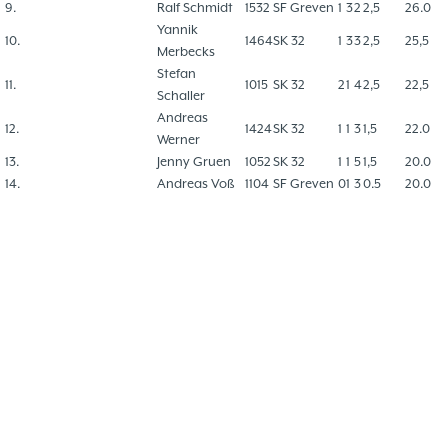
9.
Ralf Schmidt
1532
SF Greven
1
3
2
2,5
26.0
Yannik
10.
1464
SK 32
1
3
3
2,5
25,5
Merbecks
Stefan
11.
1015
SK 32
2
1
4
2,5
22,5
Schaller
Andreas
12.
1424
SK 32
1
1
3
1,5
22.0
Werner
13.
Jenny Gruen
1052
SK 32
1
1
5
1,5
20.0
14.
Andreas Voß
1104
SF Greven
0
1
3
0.5
20.0