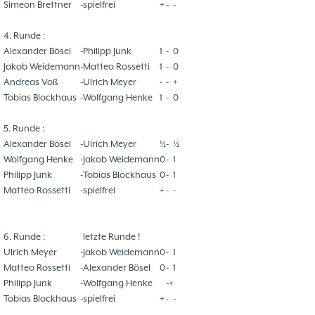
Simeon Brettner
-
spielfrei
+
-
-
4. Runde :
Alexander Bösel
-
Philipp Junk
1
-
0
Jakob Weidemann
-
Matteo Rossetti
1
-
0
Andreas Voß
-
Ulrich Meyer
-
-
+
Tobias Blockhaus
-
Wolfgang Henke
1
-
0
5. Runde :
Alexander Bösel
-
Ulrich Meyer
½
-
½
Wolfgang Henke
-
Jakob Weidemann
0
-
1
Philipp Junk
-
Tobias Blockhaus
0
-
1
Matteo Rossetti
-
spielfrei
+
-
-
6. Runde :
letzte Runde !
Ulrich Meyer
-
Jakob Weidemann
0
-
1
Matteo Rossetti
-
Alexander Bösel
0
-
1
Philipp Junk
-
Wolfgang Henke
-+
Tobias Blockhaus
-
spielfrei
+
-
-