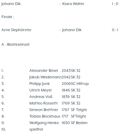
Johann Dik
-
Kiara Walter
1 : 0
Finale :
Arne Siephörster
-
Johann Dik
0 : 1
A - Bezirkseinzel
1.
Alexander Bösel
2043
SK 32
2.
Jakob Weidemann
2042
SK 32
3.
Philipp Junk
2006
SC Hiltrup
4.
Ulrich Meyer
1846
SK 32
5.
Andreas Voß
1839
SK 32
6.
Matteo Rossetti
1769
SK 32
7.
Simeon Brettner
1767
SF Telgte
8.
Tobias Blockhaus
1717
SFTelgte
9.
Wolfgang Henke
1650
SF Beelen
10.
spielfrei