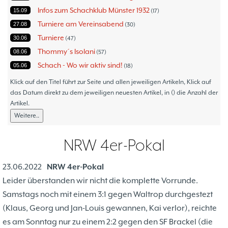
Infos zum Schachklub Münster 1932
15.09
17
Turniere am Vereinsabend
27.08
30
Turniere
30.06
47
Thommy´s Isolani
08.06
57
Schach - Wo wir aktiv sind!
05.06
18
Bezirksturniere
11.05
1
Klick auf den Titel führt zur Seite und allen jeweiligen Artikeln, Klick auf
Frauenmannschaft
das Datum direkt zu dem jeweiligen neuesten Artikel, in () die Anzahl der
05.05
6
Artikel.
Jugendturniere
09.10
23
Weitere..
Jugendmannschaften
06.10
5
Verbandsebene
09.06
14
NRW 4er-Pokal
Landesebene
26.05
10
Open 2023
25.04
1
23.06.2022
NRW 4er-Pokal
Blitz-/Schnellschach-Grandprix
28.02
4
Leider überstanden wir nicht die komplette Vorrunde.
Hammerstraßenfest
17.08
3
Samstags noch mit einem 3:1 gegen Waltrop durchgestezt
Hiltruper Frühlingsfest/Resümee
21.05
2
(Klaus, Georg und Jan-Louis gewannen, Kai verlor), reichte
Schach in der JVA
21.05
2
es am Sonntag nur zu einem 2:2 gegen den SF Brackel (die