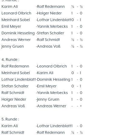
Karim Ali
-
Rolf Redemann
½
-
½
Leonard Olbrich
-
Holger Nieder
1
-
0
Meinhard Sobel
-
Lothar Lindenblatt
0
-
1
Emil Meyer
-
Yannik Merbecks
1
-
0
Dominik Hesseling
-
Stefan Schaller
1
-
0
Andreas Werner
-
Ralf Schmidt
½
-
½
Jenny Gruen
-
Andreas Voß
½
-
½
4. Runde :
Rolf Redemann
-
Leonard Olbrich
1
-
0
Meinhard Sobel
-
Karim Ali
0
-
1
Lothar Lindenblatt
-
Dominik Hesseling
1
-
0
Stefan Schaller
-
Emil Meyer
0
-
1
Ralf Schmidt
-
Yannik Merbecks
1
-
0
Holger Nieder
-
Jenny Gruen
1
-
0
Andreas Voß
-
Andreas Werner
-
-
+
5. Runde :
Karim Ali
-
Lothar Lindenblatt
1
-
0
Ralf Schmidt
-
Rolf Redemann
½
-
½