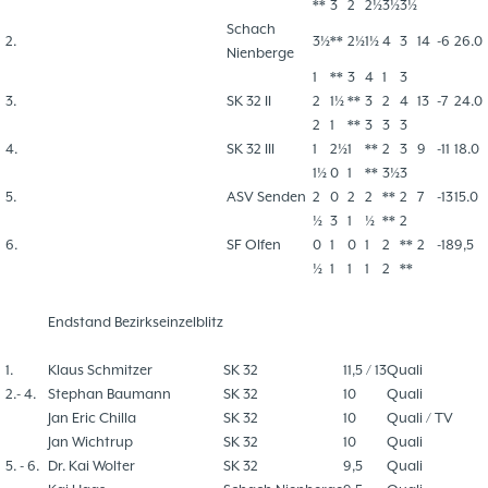
**
3
2
2½
3½
3½
Schach
2.
3½
**
2½
1½
4
3
14
-
6
26.0
Nienberge
1
**
3
4
1
3
3.
SK 32 II
2
1½
**
3
2
4
13
-
7
24.0
2
1
**
3
3
3
4.
SK 32 III
1
2½
1
**
2
3
9
-
11
18.0
1½
0
1
**
3½
3
5.
ASV Senden
2
0
2
2
**
2
7
-
13
15.0
½
3
1
½
**
2
6.
SF Olfen
0
1
0
1
2
**
2
-
18
9,5
½
1
1
1
2
**
Endstand Bezirkseinzelblitz
1.
Klaus Schmitzer
SK 32
11,5 / 13
Quali
2.- 4.
Stephan Baumann
SK 32
10
Quali
Jan Eric Chilla
SK 32
10
Quali / TV
Jan Wichtrup
SK 32
10
Quali
5. - 6.
Dr. Kai Wolter
SK 32
9,5
Quali