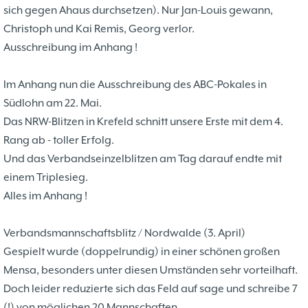
Problemschach
16.02
5
sich gegen Ahaus durchsetzen). Nur Jan-Louis gewann,
Jubiläums-Turniere
19.01
2
Christoph und Kai Remis, Georg verlor.
Jugendtraining
21.12
2
Ausschreibung im Anhang !
Kinder und Jugendliche - Schachjugend
21.12
18
Münster
20.09
Im Anhang nun die Ausschreibung des ABC-Pokales in
2. Mannschaft
Südlohn am 22. Mai.
10
Das NRW-Blitzen in Krefeld schnitt unsere Erste mit dem 4.
1. Mannschaft
24.02
37
Rang ab - toller Erfolg.
Mannschaften
29.07
4
Und das Verbandseinzelblitzen am Tag darauf endte mit
Stadtmeisterschaften
13.05
10
einem Triplesieg.
Ehrenamtliche Helfer
07.03
17
Alles im Anhang !
Social Media
27.02
4
SK 32 in der Presse
09.02
3
Verbandsmannschaftsblitz / Nordwalde (3. April)
Neujahrsblitzturnier
06.01
4
Gespielt wurde (doppelrundig) in einer schönen großen
Training
15.05
6
Mensa, besonders unter diesen Umständen sehr vorteilhaft.
Wer wir sind- Vorstellung unserer
07.11
1
Doch leider reduzierte sich das Feld auf sage und schreibe 7
Mitglieder
19.10
23
(!) von möglichen 20 Mannschaften.