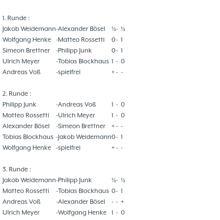
1. Runde :
Jakob Weidemann
-
Alexander Bösel
½
-
½
Wolfgang Henke
-
Matteo Rossetti
0
-
1
Simeon Brettner
-
Philipp Junk
0
-
1
Ulrich Meyer
-
Tobias Blockhaus
1
-
0
Andreas Voß
-
spielfrei
+
-
-
2. Runde :
Philipp Junk
-
Andreas Voß
1
-
0
Matteo Rossetti
-
Ulrich Meyer
1
-
0
Alexander Bösel
-
Simeon Brettner
+
-
-
Tobias Blockhaus
-
Jakob Weidemann
0
-
1
Wolfgang Henke
-
spielfrei
+
-
-
3. Runde :
Jakob Weidemann
-
Philipp Junk
½
-
½
Matteo Rossetti
-
Tobias Blockhaus
0
-
1
Andreas Voß
-
Alexander Bösel
-
-
+
Ulrich Meyer
-
Wolfgang Henke
1
-
0