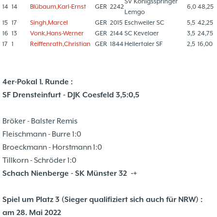
SV Königsspringer
14
14
Blübaum,Karl-Ernst
GER
2242
6,0
48,25
Lemgo
15
17
Singh,Marcel
GER
2015
Eschweiler SC
5,5
42,25
16
13
Vonk,Hans-Werner
GER
2144
SC Kevelaer
3,5
24,75
17
1
Reiffenrath,Christian
GER
1844
Hellertaler SF
2,5
16,00
4er-Pokal 1. Runde :
SF Drensteinfurt - DJK Coesfeld 3,5:0,5
Bröker - Balster Remis
Fleischmann - Burre 1:0
Broeckmann - Horstmann 1:0
Tillkorn - Schröder 1:0
Schach Nienberge - SK Münster 32 -+
Spiel um Platz 3 (Sieger qualifiziert sich auch für NRW) :
am 28. Mai 2022