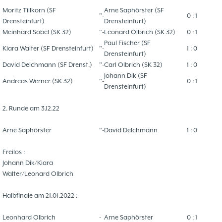
Moritz Tillkorn (SF
Arne Saphörster (SF
"-
0 : 1
Drensteinfurt)
Drensteinfurt)
Meinhard Sobel (SK 32)
"-
Leonard Olbrich (SK 32)
0 : 1
Paul Fischer (SF
Kiara Walter (SF Drensteinfurt)
"-
1 : 0
Drensteinfurt)
David Delchmann (SF Drenst.)
"-
Carl Olbrich (SK 32)
1 : 0
Johann Dik (SF
Andreas Werner (SK 32)
"-
0 : 1
Drensteinfurt)
2. Runde am 3.12.22
Arne Saphörster
"-
David Delchmann
1 : 0
Freilos :
Johann Dik/Kiara
Walter/Leonard Olbrich
Halbfinale am 21.01.2022 :
Leonhard Olbrich
-
Arne Saphörster
0 : 1