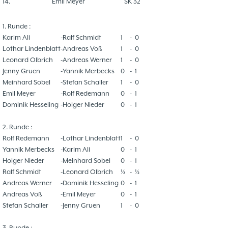
14.
Emil Meyer
SK 32
1. Runde :
Karim Ali
-
Ralf Schmidt
1
-
0
Lothar Lindenblatt
-
Andreas Voß
1
-
0
Leonard Olbrich
-
Andreas Werner
1
-
0
Jenny Gruen
-
Yannik Merbecks
0
-
1
Meinhard Sobel
-
Stefan Schaller
1
-
0
Emil Meyer
-
Rolf Redemann
0
-
1
Dominik Hesseling
-
Holger Nieder
0
-
1
2. Runde :
Rolf Redemann
-
Lothar Lindenblatt
1
-
0
Yannik Merbecks
-
Karim Ali
0
-
1
Holger Nieder
-
Meinhard Sobel
0
-
1
Ralf Schmidt
-
Leonard Olbrich
½
-
½
Andreas Werner
-
Dominik Hesseling
0
-
1
Andreas Voß
-
Emil Meyer
0
-
1
Stefan Schaller
-
Jenny Gruen
1
-
0
3. Runde :