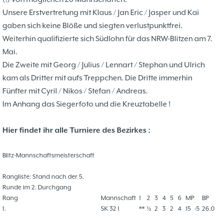
37. Münsterland Open 2019
7. Mannschaft
12.05
1
Unsere Erstvertretung mit Klaus / Jan Eric / Jasper und Kai
4. Mannschaft
17.03
1
gaben sich keine Blöße und siegten verlustpunktfrei.
Bezirksebene
11.03
10
Weiterhin qualifizierte sich Südlohn für das NRW-Blitzen am 7.
Mitgliedsbeiträge und
01.01
1
Mai.
Kontoverbindung
06.12
3
Die Zweite mit Georg / Julius / Lennart / Stephan und Ulrich
Deutsche Ebene
36. Münsterland Open 2018
20.10
30
kam als Dritter mit aufs Treppchen. Die Dritte immerhin
Satzung des Schachklubs Münster 1932
20.08
1
Fünfter mit Cyril / Nikos / Stefan / Andreas.
e.V.
06.01
4
Im Anhang das Siegerfoto und die Kreuztabelle !
4er Pokal
9
Challengers 2017
05.11
35. Münsterland Open 2017
05.11
12
Hier findet ihr alle Turniere des Bezirkes :
Schach mit Flüchtlingen
16.09
2
Blitz-Mannschaftsmeisterschaft
Rangliste: Stand nach der 5.
Runde im 2. Durchgang
Rang
Mannschaft
1
2
3
4
5
6
MP
BP
1.
SK 32 I
**
½
2
3
2
4
15
-
5
26.0