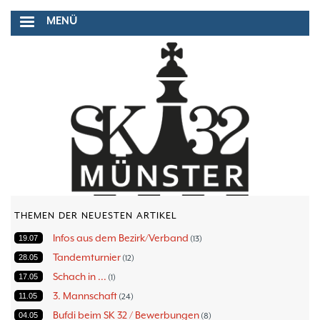
Direkt
MENÜ
zum
Inhalt
THEMEN DER NEUESTEN ARTIKEL
Infos aus dem Bezirk/Verband
19.07
13
Tandemturnier
28.05
12
Schach in ...
17.05
1
3. Mannschaft
11.05
24
Bufdi beim SK 32 / Bewerbungen
04.05
8