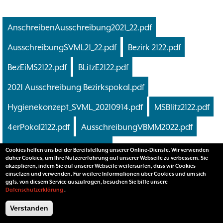
AnschreibenAusschreibung2021_22.pdf
AusschreibungSVML21_22.pdf
Bezirk 2122.pdf
BezEiMS2122.pdf
BLitzE2122.pdf
2021 Ausschreibung Bezirkspokal.pdf
Hygienekonzept_SVML_20210914.pdf
MSBlitz2122.pdf
4erPokal2122.pdf
AusschreibungVBMM2022.pdf
VBMM2022-Kreuz-R7D2.pdf
Cookies helfen uns bei der Bereitstellung unserer Online-Dienste. Wir verwenden
daher Cookies, um Ihre Nutzererfahrung auf unserer Webseite zu verbessern. Sie
AusschreibungVBEM2022.pdf
akzeptieren, indem Sie auf unserer Webseite weitersurfen, dass wir Cookies
einsetzen und verwenden. Für weitere Informationen über Cookies und um sich
ggfs. von diesem Service auszutragen, besuchen Sie bitte unsere
AuschreibungPokal2022.pdf
NRWBlitz22.pdf
Datenschutzerklärung
.
VerbEinzelblitzkreuz22.pdf
VerbEinzelblitz22.pdf
Verstanden